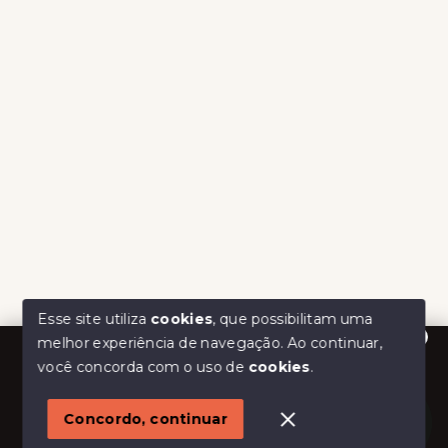
Esse site utiliza
cookies
, que possibilitam uma
melhor experiência de navegação.
Ao continuar,
Olá! Estamos disponíveis para te ajudar.
você concorda com o uso de
cookies
.
Concordo, continuar