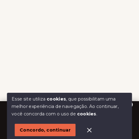
Esse site utiliza
cookies
, que possibilitam uma
melhor experiência de navegação.
Ao continuar,
Olá! Estamos disponíveis para te ajudar.
você concorda com o uso de
cookies
.
Concordo, continuar