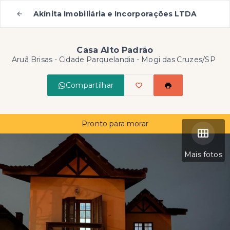
Akínita Imobiliária e Incorporações LTDA
Casa Alto Padrão
Aruã Brisas -
Cidade Parquelandia - Mogi das Cruzes/SP
Compartilhar
Pronto para morar
Mais fotos