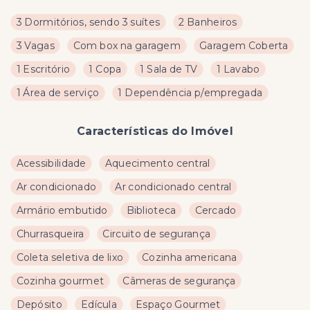
3 Dormitórios, sendo 3 suítes
2 Banheiros
3 Vagas
Com box na garagem
Garagem Coberta
1 Escritório
1 Copa
1 Sala de TV
1 Lavabo
1 Área de serviço
1 Dependência p/empregada
Características do Imóvel
Acessibilidade
Aquecimento central
Ar condicionado
Ar condicionado central
Armário embutido
Biblioteca
Cercado
Churrasqueira
Circuito de segurança
Coleta seletiva de lixo
Cozinha americana
Cozinha gourmet
Câmeras de segurança
Depósito
Edícula
Espaço Gourmet