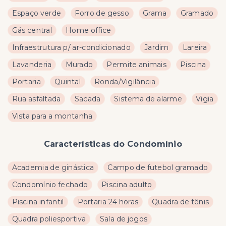
Espaço verde
Forro de gesso
Grama
Gramado
Gás central
Home office
Infraestrutura p/ ar-condicionado
Jardim
Lareira
Lavanderia
Murado
Permite animais
Piscina
Portaria
Quintal
Ronda/Vigilância
Rua asfaltada
Sacada
Sistema de alarme
Vigia
Vista para a montanha
Características do Condomínio
Academia de ginástica
Campo de futebol gramado
Condomínio fechado
Piscina adulto
Piscina infantil
Portaria 24 horas
Quadra de tênis
Quadra poliesportiva
Sala de jogos