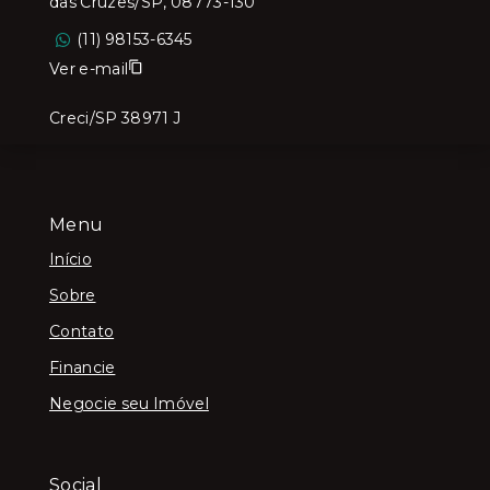
das Cruzes/SP, 08773-130
(11) 98153-6345
Ver e-mail
Creci/SP 38971 J
Menu
Início
Sobre
Contato
Financie
Negocie seu Imóvel
Social