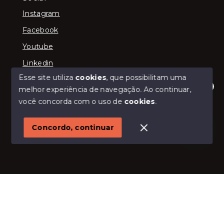
Instagram
Facebook
Youtube
Linkedin
Esse site utiliza
cookies
, que possibilitam uma
melhor experiência de navegação.
Ao continuar,
Olá! Estamos disponíveis para te ajudar.
você concorda com o uso de
cookies
.
© Copyright 2026 - Akínita Imobiliária e Incorporações
LTDA - Todos os direitos reservados
Concordo, continuar
SITE PARA IMOBILIARIA