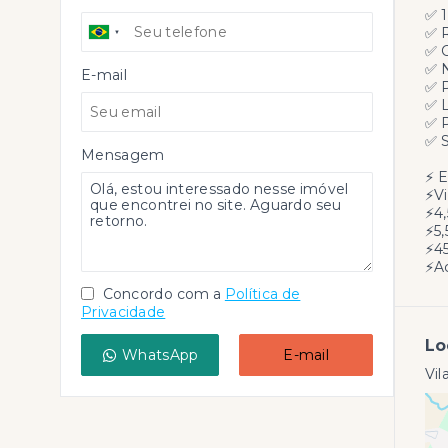
✅ 1
✅ 
✅ 
✅ 
E-mail
✅ 
✅ 
✅ P
✅ 
Mensagem
⚡ E
⚡V
⚡4
⚡5
⚡45
⚡Ac
Concordo com a
Política de
Privacidade
Lo
WhatsApp
E-mail
Vil