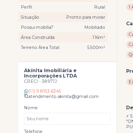
Perfil
Rural
1 
Situação
Pronto para morar
Ca
Possui mobília?
Mobiliado
C
Área Construída
116m²
C
Terreno Área Total
5.500m²
Q
Akínita Imobiliária e
Pr
Incorporações LTDA
CRECI -
38971J
E
(11) 9 8153-6345
atendimento.akinita@gmail.com
De
Nome
⚡ 
"O
PU
Telefone