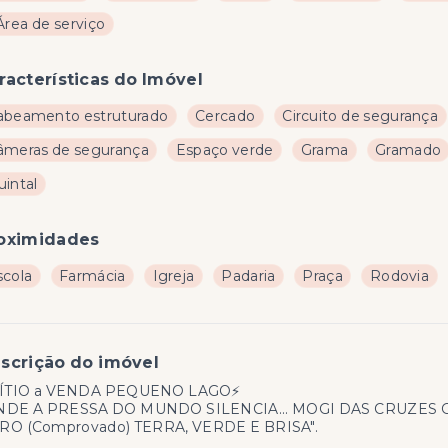
Área de serviço
racterísticas do Imóvel
abeamento estruturado
Cercado
Circuito de segurança
âmeras de segurança
Espaço verde
Grama
Gramado
uintal
oximidades
scola
Farmácia
Igreja
Padaria
Praça
Rodovia
scrição do imóvel
SÍTIO a VENDA PEQUENO LAGO⚡
NDE A PRESSA DO MUNDO SILENCIA... MOGI DAS CRUZES
RO (Comprovado) TERRA, VERDE E BRISA".