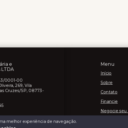
ária e
Menu
s LTDA
Início
83/0001-00
Sobre
iveira, 269, Vila
das Cruzes/SP, 08773-
Contato
Financie
45
Negocie seu
 uma melhor experiência de navegação.
J