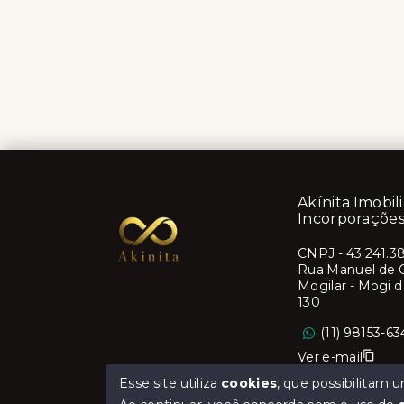
Akínita Imobili
Incorporaçõe
CNPJ
-
43.241.3
Rua Manuel de Ol
Mogilar - Mogi 
130
(11) 98153-63
Ver e-mail
Esse site utiliza
cookies
, que possibilitam
Creci/SP 38971 