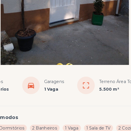
os
Garagens
Terreno Área To
rios
1 Vaga
5.500 m²
ômodos
 Dormitórios
2 Banheiros
1 Vaga
1 Sala de TV
2 Coz