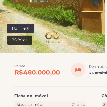
Ref.:
1401
26
fotos
Venda
Dormitóri
R$480.000,00
3 Dormitó
Ficha do imóvel
C
Idade do imóvel
21 anos
3