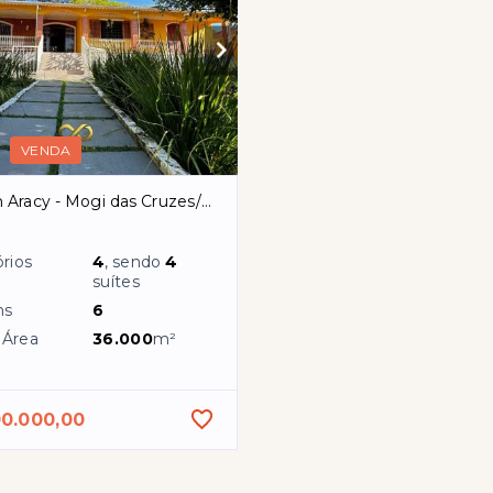
VENDA
 Aracy - Mogi das Cruzes/SP
rios
4
, sendo
4
suítes
ns
6
 Área
36.000
m²
00.000,00