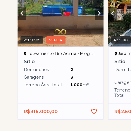
Ref.:
1809
VENDA
Ref.:
110
Loteamento Rio Acima - Mogi das Cruzes/SP
Jardim
Sítio
Sítio
Dormitórios
2
Dormitó
Garagens
3
Garage
Terreno Área Total
1.000
m²
Terreno
Total
R$316.000,00
R$2.5