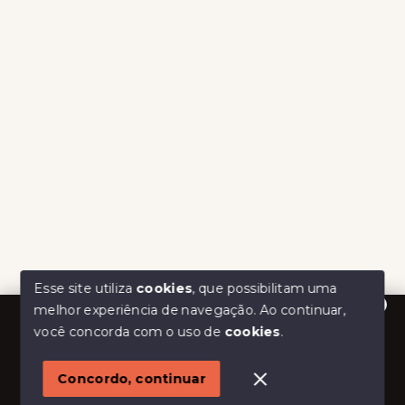
Esse site utiliza
cookies
, que possibilitam uma
melhor experiência de navegação.
Ao continuar,
Olá! Estamos disponíveis para te ajudar.
você concorda com o uso de
cookies
.
Concordo, continuar