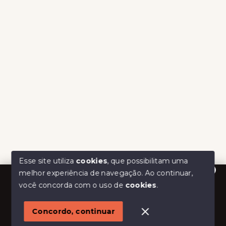
Esse site utiliza
cookies
, que possibilitam uma
melhor experiência de navegação.
Ao continuar,
Olá! Estamos disponíveis para te ajudar.
você concorda com o uso de
cookies
.
Concordo, continuar